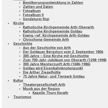
Bevölkerungsentwicklung in Zahlen
Zahlen und Daten
Fotoalbum
Fotoalbum II
Sendeturm Rigi
Kirche
Katholische Kirchgemeinde Arth-Oberarth
Katholische Kirchgemeinde Goldau
Evang.-ref. Kirchgemeinde Arth-Goldau
Chrischona-Gemeinde Arth
Geschichte
Aus der Geschichte von Arth
Der Goldauer Bergsturz vom 2. September 1806
300 Jahre – Eine Kirche mit Geschichte
Zum 700-Jahr-Jubiläum von Oberarth (1298-1998)
300 Jahre Meisterzunft Arth (1686-1986)
Goldau wird Eisenbahnknotenpunkt
Die Arther Ziegelhütte
75 Jahre Natur- und Tierpark Goldau
Kultur
Theatergesellschaft Arth
Musik aus der Region
Kapelle Thury Horath
Tourismus