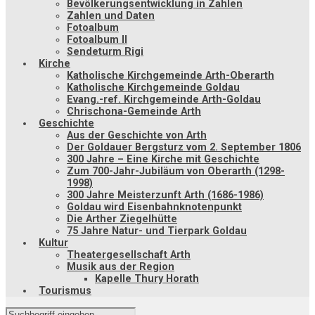
Bevölkerungsentwicklung in Zahlen
Zahlen und Daten
Fotoalbum
Fotoalbum II
Sendeturm Rigi
Kirche
Katholische Kirchgemeinde Arth-Oberarth
Katholische Kirchgemeinde Goldau
Evang.-ref. Kirchgemeinde Arth-Goldau
Chrischona-Gemeinde Arth
Geschichte
Aus der Geschichte von Arth
Der Goldauer Bergsturz vom 2. September 1806
300 Jahre – Eine Kirche mit Geschichte
Zum 700-Jahr-Jubiläum von Oberarth (1298-
1998)
300 Jahre Meisterzunft Arth (1686-1986)
Goldau wird Eisenbahnknotenpunkt
Die Arther Ziegelhütte
75 Jahre Natur- und Tierpark Goldau
Kultur
Theatergesellschaft Arth
Musik aus der Region
Kapelle Thury Horath
Tourismus