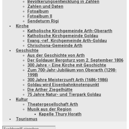
Bevölkerungsentwicklung in Zahlen
Zahlen und Daten
Fotoalbum
Fotoalbum II
Sendeturm Rigi
Kirche
Katholische Kirchgemeinde Arth-Oberarth
Katholische Kirchgemeinde Goldau
Evang.-ref. Kirchgemeinde Arth-Goldau
Chrischona-Gemeinde Arth
Geschichte
Aus der Geschichte von Arth
Der Goldauer Bergsturz vom 2. September 1806
300 Jahre – Eine Kirche mit Geschichte
Zum 700-Jahr-Jubiläum von Oberarth (1298-
1998)
300 Jahre Meisterzunft Arth (1686-1986)
Goldau wird Eisenbahnknotenpunkt
Die Arther Ziegelhütte
75 Jahre Natur- und Tierpark Goldau
Kultur
Theatergesellschaft Arth
Musik aus der Region
Kapelle Thury Horath
Tourismus