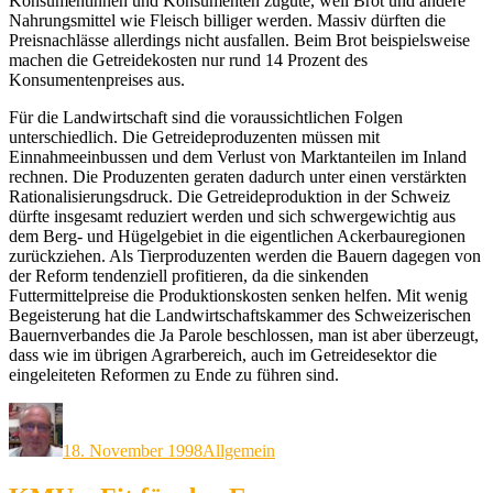
Konsumentinnen und Konsumenten zugute, weil Brot und andere
Nahrungsmittel wie Fleisch billiger werden. Massiv dürften die
Preisnachlässe allerdings nicht ausfallen. Beim Brot beispielsweise
machen die Getreidekosten nur rund 14 Prozent des
Konsumentenpreises aus.
Für die Landwirtschaft sind die voraussichtlichen Folgen
unterschiedlich. Die Getreideproduzenten müssen mit
Einnahmeeinbussen und dem Verlust von Marktanteilen im Inland
rechnen. Die Produzenten geraten dadurch unter einen verstärkten
Rationalisierungsdruck. Die Getreideproduktion in der Schweiz
dürfte insgesamt reduziert werden und sich schwergewichtig aus
dem Berg- und Hügelgebiet in die eigentlichen Ackerbauregionen
zurückziehen. Als Tierproduzenten werden die Bauern dagegen von
der Reform tendenziell profitieren, da die sinkenden
Futtermittelpreise die Produktionskosten senken helfen. Mit wenig
Begeisterung hat die Landwirtschaftskammer des Schweizerischen
Bauernverbandes die Ja Parole beschlossen, man ist aber überzeugt,
dass wie im übrigen Agrarbereich, auch im Getreidesektor die
eingeleiteten Reformen zu Ende zu führen sind.
Autor
Veröffentlicht
Kategorien
am
18. November 1998
Allgemein