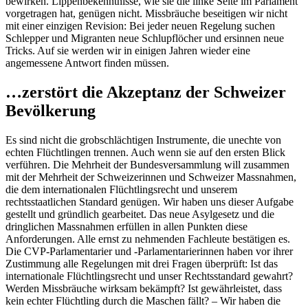
bewirken. Lippenbekenntnisse, wie sie die linke Seite im Parlament
vorgetragen hat, genügen nicht. Missbräuche beseitigen wir nicht
mit einer einzigen Revision: Bei jeder neuen Regelung suchen
Schlepper und Migranten neue Schlupflöcher und ersinnen neue
Tricks. Auf sie werden wir in einigen Jahren wieder eine
angemessene Antwort finden müssen.
…zerstört die Akzeptanz der Schweizer
Bevölkerung
Es sind nicht die grobschlächtigen Instrumente, die unechte von
echten Flüchtlingen trennen. Auch wenn sie auf den ersten Blick
verführen. Die Mehrheit der Bundesversammlung will zusammen
mit der Mehrheit der Schweizerinnen und Schweizer Massnahmen,
die dem internationalen Flüchtlingsrecht und unserem
rechtsstaatlichen Standard genügen. Wir haben uns dieser Aufgabe
gestellt und gründlich gearbeitet. Das neue Asylgesetz und die
dringlichen Massnahmen erfüllen in allen Punkten diese
Anforderungen. Alle ernst zu nehmenden Fachleute bestätigen es.
Die CVP-Parlamentarier und -Parlamentarierinnen haben vor ihrer
Zustimmung alle Regelungen mit drei Fragen überprüft: Ist das
internationale Flüchtlingsrecht und unser Rechtsstandard gewahrt?
Werden Missbräuche wirksam bekämpft? Ist gewährleistet, dass
kein echter Flüchtling durch die Maschen fällt? – Wir haben die