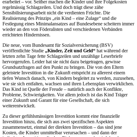
erarbeitet – vor. Seither machen die Kinder und ihre Folgekosten
regelmässig Schlagzeilen. Und doch trägt diese zähe
Sensibilisierungsarbeit nicht die verdienten Früchte. Die
Realisierung des Prinzips „ein Kind – eine Zulage“ und die
Festlegung eines Minimalansatzes auf Bundesebene scheitern immer
wieder an den von Föderalisten und verschiedenen Verbänden
errichteten Hindernissen.
Die neue, vom Bundesamt für Sozialversicherung (BSV)
veröffentlichte Studie
„Kinder, Zeit und Geld“
hat während der
letzten zehn Tage fette Schlagzeilen und unzählige Leserbriefe
hervorgerufen. Leider hat sie nicht dazu beigetragen, gewisse
Grundsatzfragen auf den Punkt zu bringen. Die von den Eltern
geleistete Investition in die Zukunft entspricht zu allererst einem
tiefen Wunsch danach, von Kindern begleitet zu werden, zuzusehen,
wie sie sich entfalten, wachsen und ihren Lebensplan verwirklichen.
Das Kind ist Quelle der Freude – natürlich auch der Konflikte,
Probleme, Schwierigkeiten. Vor allem jedoch ist das Kind Träger
einer Zukunft und Garant für eine Gesellschaft, die sich
weiterentwickelt.
Zu dieser gefühlsmässigen Investition kommt eine finanzielle
Investition hinzu, die sich aus zwei spezifischen Aspekten
zusammensetzt, einmal der direkten Investition – das sind jene
Kosten, die Kinder unmittelbar verursachen – und dann der