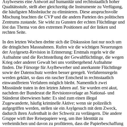
Asylwesens eine Antwort auf humanitär und rechtsstaatlich hoher
Qualitätsstufe, stellt aber gleichzeitig die Instrumente zu Verfügung,
die häufigsten Missbräuche zu eliminieren. Diese anspruchsvolle
Mischung brachten die CVP und die andern Parteien des politischen
Zentrums zustande. Sie wirkt zu Gunsten der echten Flüchtlinge und
löst das Thema von den extremen Positionen auf der linken und
rechten Seite.
In den letzten Wochen drehte sich die Diskussion fast nur noch um
die dringlichen Massnahmen. Rufen wir die wichtigen Neuerungen
der Asylgesetz-Revision in Erinnerung: Erstmals regeln wir die
Aufnahme und die Rechtsstellung der Gewaltflüchtlinge, die wegen
Krieg oder anderer Gewalt bei uns vorübergehend Aufnahme
finden. Die Fürsorge für Asylbewerber und anerkannte Flüchtlinge
sowie der Datenschutz werden besser geregelt. Verfahrensregeln
werden geklärt, so dass ein rascher Entscheid in rechtsstaatlich
einwandfreiem Verfahren möglich bleibt. Namentlich zwei
Missstände traten in den letzten Jahren auf. Sie wurden erst akut,
nachdem der Bundesrat die Revisionsvorlage an National- und
Ständerat überwiesen hatte: Es sind zum einen illegal
Zugewanderte, häufig kriminelle Aktive; wenn sie polizeilich
aufgegriffen werden, stellen sie ein Asylgesuch mit dem Zweck,
dadurch ihren Aufenthalt in der Schweiz zu verlängern. Die andere
Gruppe wirft ihre Reisepapiere weg, um ihre Identität zu
verheimlichen und davon zu profitieren, dass die Papierbeschaffung