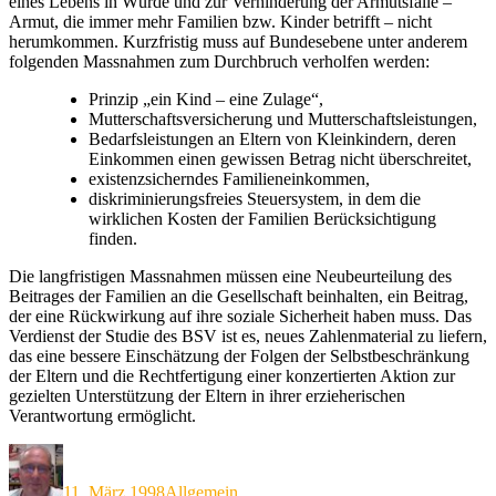
eines Lebens in Würde und zur Verhinderung der Armutsfalle –
Armut, die immer mehr Familien bzw. Kinder betrifft – nicht
herumkommen. Kurzfristig muss auf Bundesebene unter anderem
folgenden Massnahmen zum Durchbruch verholfen werden:
Prinzip „ein Kind – eine Zulage“,
Mutterschaftsversicherung und Mutterschaftsleistungen,
Bedarfsleistungen an Eltern von Kleinkindern, deren
Einkommen einen gewissen Betrag nicht überschreitet,
existenzsicherndes Familieneinkommen,
diskriminierungsfreies Steuersystem, in dem die
wirklichen Kosten der Familien Berücksichtigung
finden.
Die langfristigen Massnahmen müssen eine Neubeurteilung des
Beitrages der Familien an die Gesellschaft beinhalten, ein Beitrag,
der eine Rückwirkung auf ihre soziale Sicherheit haben muss. Das
Verdienst der Studie des BSV ist es, neues Zahlenmaterial zu liefern,
das eine bessere Einschätzung der Folgen der Selbstbeschränkung
der Eltern und die Rechtfertigung einer konzertierten Aktion zur
gezielten Unterstützung der Eltern in ihrer erzieherischen
Verantwortung ermöglicht.
Autor
Veröffentlicht
Kategorien
am
11. März 1998
Allgemein