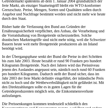
Getreidemarkt spätestens ab dem 1. Januar 2004 grundsätzlich der
freie Markt, als einziger Staatseingriff bleibt ein WTO-konformer
Grenzschutz. Preise, Mengen, Sorten und Qualitäten sollen durch
Angebot und Nachfrage bestimmt werden und nicht mehr wie heute
durch den Staat.
Bisher hatte die Verfassung den Bund aus Gründen der
Ernährungssicherheit verpflichtet, den Anbau, die Verarbeitung und
die Vorratshaltung von Brotgetreide sicherzustellen. Solche
drastischen Markteingriffe sind nicht mehr nötig, weil die Schweizer
Bauern heute weit mehr Brotgetreide produzieren als im Inland
benötigt wird.
In der Übergangsphase senkt der Bund die Preise in drei Schritten
bis zum Jahr 2003. Heute bezahlt er rund 90 Franken pro hundert
Kilogramm Brotgetreide. Nach drei Jahren wird das Preisniveau
jenem des Auslandes angepasst sein, nämlich noch rund 60 Franken
pro hundert Kilogramm. Dadurch stellt der Bund sicher, dass im
Jahr 2003 der freie Markt definitiv eingeführt, der inländische Preis
nicht zu hoch und die Wettbewerbsfähigkeit nicht gefährdet ist. Mit
den Direktzahlungen sollte es in guten Lagen für die
Getreideproduzenten möglich sein, die Einkommensverluste
aufzufangen.
Die Preissenkungen kommen tendenziell schließlich den