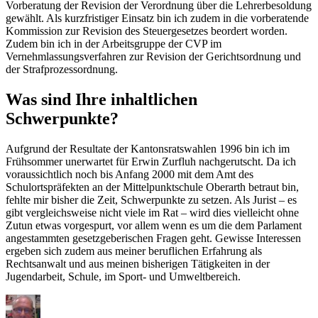
Vorberatung der Revision der Verordnung über die Lehrerbesoldung
gewählt. Als kurzfristiger Einsatz bin ich zudem in die vorberatende
Kommission zur Revision des Steuergesetzes beordert worden.
Zudem bin ich in der Arbeitsgruppe der CVP im
Vernehmlassungsverfahren zur Revision der Gerichtsordnung und
der Strafprozessordnung.
Was sind Ihre inhaltlichen
Schwerpunkte?
Aufgrund der Resultate der Kantonsratswahlen 1996 bin ich im
Frühsommer unerwartet für Erwin Zurfluh nachgerutscht. Da ich
voraussichtlich noch bis Anfang 2000 mit dem Amt des
Schulortspräfekten an der Mittelpunktschule Oberarth betraut bin,
fehlte mir bisher die Zeit, Schwerpunkte zu setzen. Als Jurist – es
gibt vergleichsweise nicht viele im Rat – wird dies vielleicht ohne
Zutun etwas vorgespurt, vor allem wenn es um die dem Parlament
angestammten gesetzgeberischen Fragen geht. Gewisse Interessen
ergeben sich zudem aus meiner beruflichen Erfahrung als
Rechtsanwalt und aus meinen bisherigen Tätigkeiten in der
Jugendarbeit, Schule, im Sport- und Umweltbereich.
Autor
Veröffentlicht
Kategorien
am