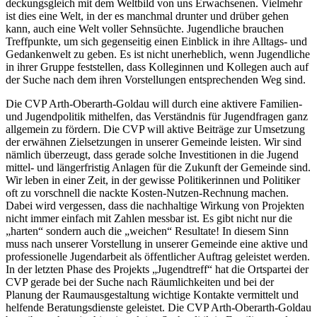
deckungsgleich mit dem Weltbild von uns Erwachsenen. Vielmehr
ist dies eine Welt, in der es manchmal drunter und drüber gehen
kann, auch eine Welt voller Sehnsüchte. Jugendliche brauchen
Treffpunkte, um sich gegenseitig einen Einblick in ihre Alltags- und
Gedankenwelt zu geben. Es ist nicht unerheblich, wenn Jugendliche
in ihrer Gruppe feststellen, dass Kolleginnen und Kollegen auch auf
der Suche nach dem ihren Vorstellungen entsprechenden Weg sind.
Die CVP Arth-Oberarth-Goldau will durch eine aktivere Familien-
und Jugendpolitik mithelfen, das Verständnis für Jugendfragen ganz
allgemein zu fördern. Die CVP will aktive Beiträge zur Umsetzung
der erwähnen Zielsetzungen in unserer Gemeinde leisten. Wir sind
nämlich überzeugt, dass gerade solche Investitionen in die Jugend
mittel- und längerfristig Anlagen für die Zukunft der Gemeinde sind.
Wir leben in einer Zeit, in der gewisse Politikerinnen und Politiker
oft zu vorschnell die nackte Kosten-Nutzen-Rechnung machen.
Dabei wird vergessen, dass die nachhaltige Wirkung von Projekten
nicht immer einfach mit Zahlen messbar ist. Es gibt nicht nur die
„harten“ sondern auch die „weichen“ Resultate! In diesem Sinn
muss nach unserer Vorstellung in unserer Gemeinde eine aktive und
professionelle Jugendarbeit als öffentlicher Auftrag geleistet werden.
In der letzten Phase des Projekts „Jugendtreff“ hat die Ortspartei der
CVP gerade bei der Suche nach Räumlichkeiten und bei der
Planung der Raumausgestaltung wichtige Kontakte vermittelt und
helfende Beratungsdienste geleistet. Die CVP Arth-Oberarth-Goldau