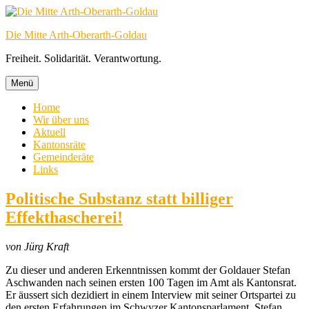
Zum
Inhalt
Die Mitte Arth-Oberarth-Goldau
springen
Freiheit. Solidarität. Verantwortung.
Menü
Home
Wir über uns
Aktuell
Kantonsräte
Gemeinderäte
Links
Aktuell
Politische Substanz statt billiger
Effekthascherei!
von Jürg Kraft
Zu dieser und anderen Erkenntnissen kommt der Goldauer Stefan
Aschwanden nach seinen ersten 100 Tagen im Amt als Kantonsrat.
Er äussert sich dezidiert in einem Interview mit seiner Ortspartei zu
den ersten Erfahrungen im Schwyzer Kantonsparlament. Stefan