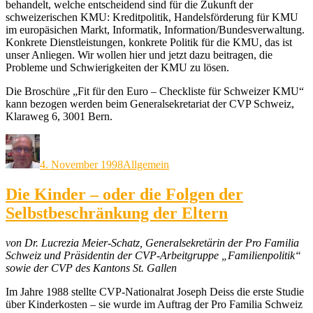
behandelt, welche entscheidend sind für die Zukunft der
schweizerischen KMU: Kreditpolitik, Handelsförderung für KMU
im europäsichen Markt, Informatik, Information/Bundesverwaltung.
Konkrete Dienstleistungen, konkrete Politik für die KMU, das ist
unser Anliegen. Wir wollen hier und jetzt dazu beitragen, die
Probleme und Schwierigkeiten der KMU zu lösen.
Die Broschüre „Fit für den Euro – Checkliste für Schweizer KMU“
kann bezogen werden beim Generalsekretariat der CVP Schweiz,
Klaraweg 6, 3001 Bern.
Autor
Veröffentlicht
Kategorien
am
4. November 1998
Allgemein
Die Kinder – oder die Folgen der
Selbstbeschränkung der Eltern
von Dr. Lucrezia Meier-Schatz, Generalsekretärin der Pro Familia
Schweiz und Präsidentin der CVP-Arbeitgruppe „Familienpolitik“
sowie der CVP des Kantons St. Gallen
Im Jahre 1988 stellte CVP-Nationalrat Joseph Deiss die erste Studie
über Kinderkosten – sie wurde im Auftrag der Pro Familia Schweiz