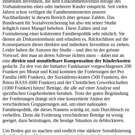
indirekten Investition, die dem Einkommensverlust infolge des
Vorhandenseins eines oder mehrerer Kinder entspricht. Seit vielen
Jahren schon verfügen die Familienministerien unserer
Nachbarländer in diesem Bereich über genaue Zahlen. Das
Bundesamt für Sozialversicherung hat also mit seiner Studie
lediglich einen Mangel behoben. Diese Zahlen sind zur
Formulierung einer kohärenten Familienpolitik sehr nützlich. Sie
dienen als Diskussionsbasis und erlauben es, Rückschlüsse auf die
Konsequenzen dieser direkten und indirekten Investition zu ziehen.
Leider haben die Autoren der Studie – und dies ist der grösste
Vorwurf, den man an deren Adresse richten muss – dabei nur an
eine
direkte und unmittelbare Kompensation der Kinderkosten
gedacht. Zu den von der Initiative Fankhauser vorgeschlagenen 200
Franken pro Monat und Kind kommen die Forderungen der Pro
Familia (400 Franken), der Sozialdemo-kraten (500 Franken), des
Büros BASS (600 Franken) und der Christlichen Gewerkschaften
(1000 Franken) hinzu! Beträge, die alle auf einer Analyse und
spezifischen Gegebenheiten beruhen. Trotz der guten Begründung
der Forderungen drängt sich eine konzertierte Aktion der
verschiedenen Gruppierungen auf, um einer nationalen
Familienpolitik, die dieses Namens würdig ist, zum Durchbruch zu
verhelfen. Denn die Forderung verschiedener Beträge ist wenig
geeiget, dazu beizutragen, die heutige Situation zu deblockieren.
Um Boden gut zu machen und endlich eine stärkere Sensiblisierung