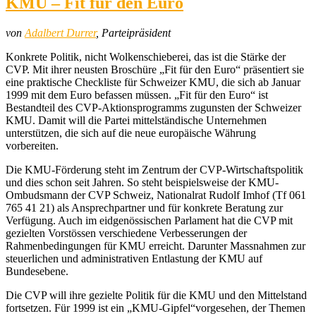
KMU – Fit für den Euro
von
Adalbert Durrer
, Parteipräsident
Konkrete Politik, nicht Wolkenschieberei, das ist die Stärke der
CVP. Mit ihrer neusten Broschüre „Fit für den Euro“ präsentiert sie
eine praktische Checkliste für Schweizer KMU, die sich ab Januar
1999 mit dem Euro befassen müssen. „Fit für den Euro“ ist
Bestandteil des CVP-Aktionsprogramms zugunsten der Schweizer
KMU. Damit will die Partei mittelständische Unternehmen
unterstützen, die sich auf die neue europäische Währung
vorbereiten.
Die KMU-Förderung steht im Zentrum der CVP-Wirtschaftspolitik
und dies schon seit Jahren. So steht beispielsweise der KMU-
Ombudsmann der CVP Schweiz, Nationalrat Rudolf Imhof (Tf 061
765 41 21) als Ansprechpartner und für konkrete Beratung zur
Verfügung. Auch im eidgenössischen Parlament hat die CVP mit
gezielten Vorstössen verschiedene Verbesserungen der
Rahmenbedingungen für KMU erreicht. Darunter Massnahmen zur
steuerlichen und administrativen Entlastung der KMU auf
Bundesebene.
Die CVP will ihre gezielte Politik für die KMU und den Mittelstand
fortsetzen. Für 1999 ist ein „KMU-Gipfel“vorgesehen, der Themen