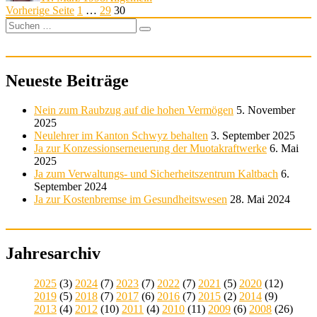
Seitennummerierung
Seite
Seite
Seite
Vorherige Seite
1
…
29
30
Suchen
der
Suchen
nach:
Beiträge
Neueste Beiträge
Nein zum Raubzug auf die hohen Vermögen
5. November
2025
Neulehrer im Kanton Schwyz behalten
3. September 2025
Ja zur Konzessionserneuerung der Muotakraftwerke
6. Mai
2025
Ja zum Verwaltungs- und Sicherheitszentrum Kaltbach
6.
September 2024
Ja zur Kostenbremse im Gesundheitswesen
28. Mai 2024
Jahresarchiv
2025
(3)
2024
(7)
2023
(7)
2022
(7)
2021
(5)
2020
(12)
2019
(5)
2018
(7)
2017
(6)
2016
(7)
2015
(2)
2014
(9)
2013
(4)
2012
(10)
2011
(4)
2010
(11)
2009
(6)
2008
(26)