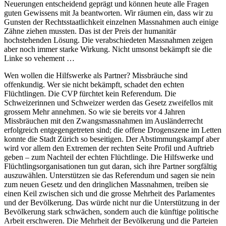
Neuerungen entscheidend geprägt und können heute alle Fragen
guten Gewissens mit Ja beantworten. Wir räumen ein, dass wir zu
Gunsten der Rechtsstaatlichkeit einzelnen Massnahmen auch einige
Zähne ziehen mussten. Das ist der Preis der humanitär
hochstehenden Lösung. Die verabschiedeten Massnahmen zeigen
aber noch immer starke Wirkung. Nicht umsonst bekämpft sie die
Linke so vehement …
Wen wollen die Hilfswerke als Partner? Missbräuche sind
offenkundig. Wer sie nicht bekämpft, schadet den echten
Flüchtlingen. Die CVP fürchtet kein Referendum. Die
Schweizerinnen und Schweizer werden das Gesetz zweifellos mit
grossem Mehr annehmen. So wie sie bereits vor 4 Jahren
Missbräuchen mit den Zwangsmassnahmen im Ausländerrecht
erfolgreich entgegengetreten sind; die offene Drogenszene im Letten
konnte die Stadt Zürich so beseitigen. Der Abstimmungskampf aber
wird vor allem den Extremen der rechten Seite Profil und Auftrieb
geben – zum Nachteil der echten Flüchtlinge. Die Hilfswerke und
Flüchtlingsorganisationen tun gut daran, sich ihre Partner sorgfältig
auszuwählen. Unterstützen sie das Referendum und sagen sie nein
zum neuen Gesetz und den dringlichen Massnahmen, treiben sie
einen Keil zwischen sich und die grosse Mehrheit des Parlamentes
und der Bevölkerung. Das würde nicht nur die Unterstützung in der
Bevölkerung stark schwächen, sondern auch die künftige politische
Arbeit erschweren. Die Mehrheit der Bevölkerung und die Parteien