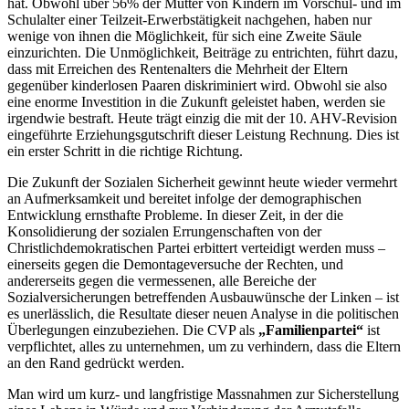
hat. Obwohl über 56% der Mütter von Kindern im Vorschul- und im
Schulalter einer Teilzeit-Erwerbstätigkeit nachgehen, haben nur
wenige von ihnen die Möglichkeit, für sich eine Zweite Säule
einzurichten. Die Unmöglichkeit, Beiträge zu entrichten, führt dazu,
dass mit Erreichen des Rentenalters die Mehrheit der Eltern
gegenüber kinderlosen Paaren diskriminiert wird. Obwohl sie also
eine enorme Investition in die Zukunft geleistet haben, werden sie
irgendwie bestraft. Heute trägt einzig die mit der 10. AHV-Revision
eingeführte Erziehungsgutschrift dieser Leistung Rechnung. Dies ist
ein erster Schritt in die richtige Richtung.
Die Zukunft der Sozialen Sicherheit gewinnt heute wieder vermehrt
an Aufmerksamkeit und bereitet infolge der demographischen
Entwicklung ernsthafte Probleme. In dieser Zeit, in der die
Konsolidierung der sozialen Errungenschaften von der
Christlichdemokratischen Partei erbittert verteidigt werden muss –
einerseits gegen die Demontageversuche der Rechten, und
andererseits gegen die vermessenen, alle Bereiche der
Sozialversicherungen betreffenden Ausbauwünsche der Linken – ist
es unerlässlich, die Resultate dieser neuen Analyse in die politischen
Überlegungen einzubeziehen. Die CVP als
„Familienpartei“
ist
verpflichtet, alles zu unternehmen, um zu verhindern, dass die Eltern
an den Rand gedrückt werden.
Man wird um kurz- und langfristige Massnahmen zur Sicherstellung