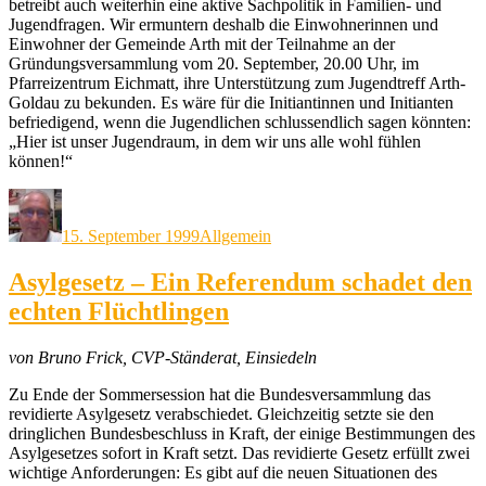
betreibt auch weiterhin eine aktive Sachpolitik in Familien- und
Jugendfragen. Wir ermuntern deshalb die Einwohnerinnen und
Einwohner der Gemeinde Arth mit der Teilnahme an der
Gründungsversammlung vom 20. September, 20.00 Uhr, im
Pfarreizentrum Eichmatt, ihre Unterstützung zum Jugendtreff Arth-
Goldau zu bekunden. Es wäre für die Initiantinnen und Initianten
befriedigend, wenn die Jugendlichen schlussendlich sagen könnten:
„Hier ist unser Jugendraum, in dem wir uns alle wohl fühlen
können!“
Autor
Veröffentlicht
Kategorien
am
15. September 1999
Allgemein
Asylgesetz – Ein Referendum schadet den
echten Flüchtlingen
von Bruno Frick, CVP-Ständerat, Einsiedeln
Zu Ende der Sommersession hat die Bundesversammlung das
revidierte Asylgesetz verabschiedet. Gleichzeitig setzte sie den
dringlichen Bundesbeschluss in Kraft, der einige Bestimmungen des
Asylgesetzes sofort in Kraft setzt. Das revidierte Gesetz erfüllt zwei
wichtige Anforderungen: Es gibt auf die neuen Situationen des