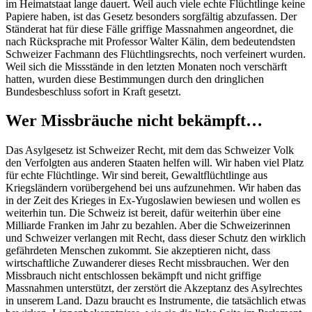
im Heimatstaat lange dauert. Weil auch viele echte Flüchtlinge keine
Papiere haben, ist das Gesetz besonders sorgfältig abzufassen. Der
Ständerat hat für diese Fälle griffige Massnahmen angeordnet, die
nach Rücksprache mit Professor Walter Kälin, dem bedeutendsten
Schweizer Fachmann des Flüchtlingsrechts, noch verfeinert wurden.
Weil sich die Missstände in den letzten Monaten noch verschärft
hatten, wurden diese Bestimmungen durch den dringlichen
Bundesbeschluss sofort in Kraft gesetzt.
Wer Missbräuche nicht bekämpft…
Das Asylgesetz ist Schweizer Recht, mit dem das Schweizer Volk
den Verfolgten aus anderen Staaten helfen will. Wir haben viel Platz
für echte Flüchtlinge. Wir sind bereit, Gewaltflüchtlinge aus
Kriegsländern vorübergehend bei uns aufzunehmen. Wir haben das
in der Zeit des Krieges in Ex-Yugoslawien bewiesen und wollen es
weiterhin tun. Die Schweiz ist bereit, dafür weiterhin über eine
Milliarde Franken im Jahr zu bezahlen. Aber die Schweizerinnen
und Schweizer verlangen mit Recht, dass dieser Schutz den wirklich
gefährdeten Menschen zukommt. Sie akzeptieren nicht, dass
wirtschaftliche Zuwanderer dieses Recht missbrauchen. Wer den
Missbrauch nicht entschlossen bekämpft und nicht griffige
Massnahmen unterstützt, der zerstört die Akzeptanz des Asylrechtes
in unserem Land. Dazu braucht es Instrumente, die tatsächlich etwas