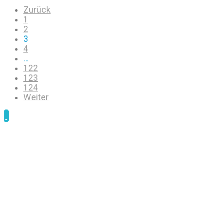
Zurück
1
2
3
4
…
122
123
124
Weiter