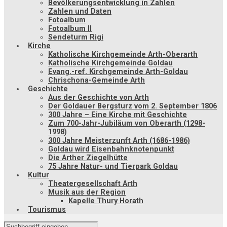
Bevölkerungsentwicklung in Zahlen
Zahlen und Daten
Fotoalbum
Fotoalbum II
Sendeturm Rigi
Kirche
Katholische Kirchgemeinde Arth-Oberarth
Katholische Kirchgemeinde Goldau
Evang.-ref. Kirchgemeinde Arth-Goldau
Chrischona-Gemeinde Arth
Geschichte
Aus der Geschichte von Arth
Der Goldauer Bergsturz vom 2. September 1806
300 Jahre – Eine Kirche mit Geschichte
Zum 700-Jahr-Jubiläum von Oberarth (1298-
1998)
300 Jahre Meisterzunft Arth (1686-1986)
Goldau wird Eisenbahnknotenpunkt
Die Arther Ziegelhütte
75 Jahre Natur- und Tierpark Goldau
Kultur
Theatergesellschaft Arth
Musik aus der Region
Kapelle Thury Horath
Tourismus