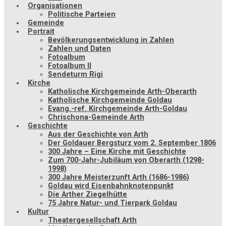
Organisationen
Politische Parteien
Gemeinde
Portrait
Bevölkerungsentwicklung in Zahlen
Zahlen und Daten
Fotoalbum
Fotoalbum II
Sendeturm Rigi
Kirche
Katholische Kirchgemeinde Arth-Oberarth
Katholische Kirchgemeinde Goldau
Evang.-ref. Kirchgemeinde Arth-Goldau
Chrischona-Gemeinde Arth
Geschichte
Aus der Geschichte von Arth
Der Goldauer Bergsturz vom 2. September 1806
300 Jahre – Eine Kirche mit Geschichte
Zum 700-Jahr-Jubiläum von Oberarth (1298-
1998)
300 Jahre Meisterzunft Arth (1686-1986)
Goldau wird Eisenbahnknotenpunkt
Die Arther Ziegelhütte
75 Jahre Natur- und Tierpark Goldau
Kultur
Theatergesellschaft Arth