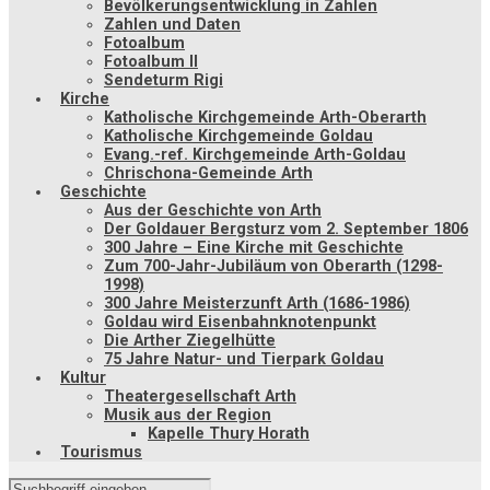
Bevölkerungsentwicklung in Zahlen
Zahlen und Daten
Fotoalbum
Fotoalbum II
Sendeturm Rigi
Kirche
Katholische Kirchgemeinde Arth-Oberarth
Katholische Kirchgemeinde Goldau
Evang.-ref. Kirchgemeinde Arth-Goldau
Chrischona-Gemeinde Arth
Geschichte
Aus der Geschichte von Arth
Der Goldauer Bergsturz vom 2. September 1806
300 Jahre – Eine Kirche mit Geschichte
Zum 700-Jahr-Jubiläum von Oberarth (1298-
1998)
300 Jahre Meisterzunft Arth (1686-1986)
Goldau wird Eisenbahnknotenpunkt
Die Arther Ziegelhütte
75 Jahre Natur- und Tierpark Goldau
Kultur
Theatergesellschaft Arth
Musik aus der Region
Kapelle Thury Horath
Tourismus