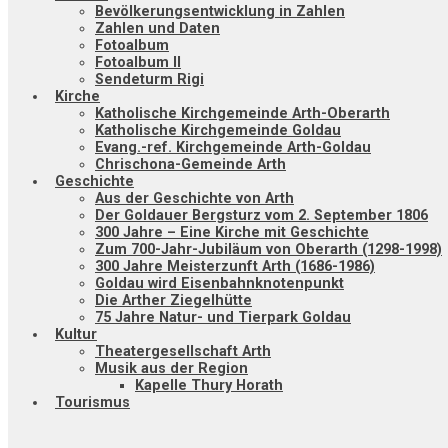
Bevölkerungsentwicklung in Zahlen
Zahlen und Daten
Fotoalbum
Fotoalbum II
Sendeturm Rigi
Kirche
Katholische Kirchgemeinde Arth-Oberarth
Katholische Kirchgemeinde Goldau
Evang.-ref. Kirchgemeinde Arth-Goldau
Chrischona-Gemeinde Arth
Geschichte
Aus der Geschichte von Arth
Der Goldauer Bergsturz vom 2. September 1806
300 Jahre – Eine Kirche mit Geschichte
Zum 700-Jahr-Jubiläum von Oberarth (1298-1998)
300 Jahre Meisterzunft Arth (1686-1986)
Goldau wird Eisenbahnknotenpunkt
Die Arther Ziegelhütte
75 Jahre Natur- und Tierpark Goldau
Kultur
Theatergesellschaft Arth
Musik aus der Region
Kapelle Thury Horath
Tourismus