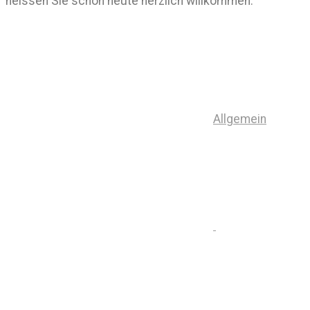
heissen Sie schon heute herzlich willkommen.
Allgemein