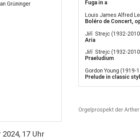
Fuga in a
fan Grüninger
Louis James Alfred L
Boléro de Concert, o
Jiří Strejc (1932-2010
Aria
Jiří Strejc (1932-2010
Praeludium
Gordon Young (1919-1
Prelude in classic sty
Orgelprospekt der Arther
 2024, 17 Uhr