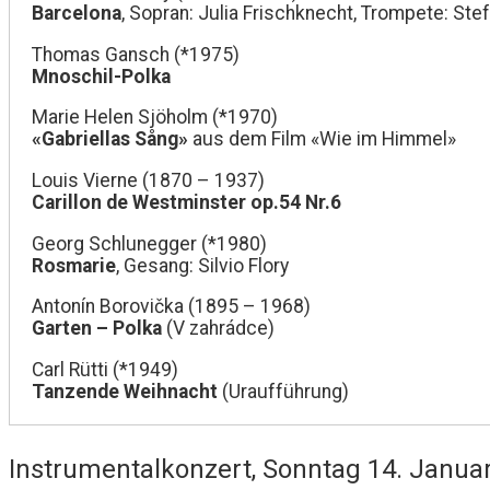
Barcelona
, Sopran: Julia Frischknecht, Trompete: Ste
Thomas Gansch (*1975)
Mnoschil-Polka
Marie Helen Sjöholm (*1970)
«Gabriellas Sång»
aus dem Film «Wie im Himmel»
Louis Vierne (1870 – 1937)
Carillon de Westminster op.54 Nr.6
Georg Schlunegger (*1980)
Rosmarie
, Gesang: Silvio Flory
Antonín Borovička (1895 – 1968)
Garten – Polka
(V zahrádce)
Carl Rütti (*1949)
Tanzende Weihnacht
(Uraufführung)
Instrumentalkonzert, Sonntag 14. Januar