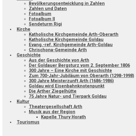
Bevölkerungsentwicklung in Zahlen
Zahlen und Daten
Fotoalbum
Fotoalbum II
Sendeturm Rigi
Kirche
Katholische Kirchgemeinde Arth-Oberarth
Katholische Kirchgemeinde Goldau
Evang.-ref. Kirchgemeinde Arth-Goldau
Chrischona-Gemeinde Arth
Geschichte
Aus der Geschichte von Arth
Der Goldauer Bergsturz vom 2. September 1806
300 Jahre – Eine Kirche mit Geschichte
Zum 700-Jahr-Jubiläum von Oberarth (1298-1998)
300 Jahre Meisterzunft Arth (1686-1986)
Goldau wird Eisenbahnknotenpunkt
Die Arther Ziegelhütte
75 Jahre Natur- und Tierpark Goldau
Kultur
Theatergesellschaft Arth
Musik aus der Region
Kapelle Thury Horath
Tourismus