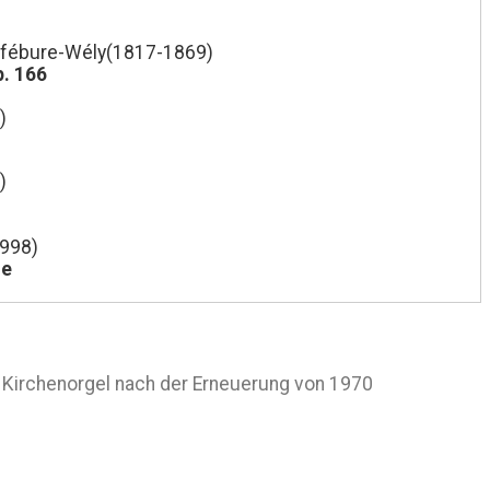
efébure-Wély(1817-1869)
p. 166
)
)
998)
le
 Kirchenorgel nach der Erneuerung von 1970