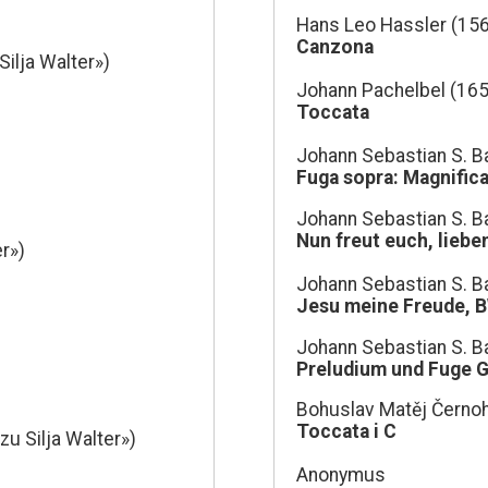
Hans Leo Hassler (15
Canzona
ilja Walter»)
Johann Pachelbel (16
Toccata
Johann Sebastian S. B
Fuga sopra: Magnific
Johann Sebastian S. B
Nun freut euch, lieb
r»)
Johann Sebastian S. B
Jesu meine Freude, 
Johann Sebastian S. B
Preludium und Fuge G
Bohuslav Matěj Černo
Toccata i C
u Silja Walter»)
Anonymus