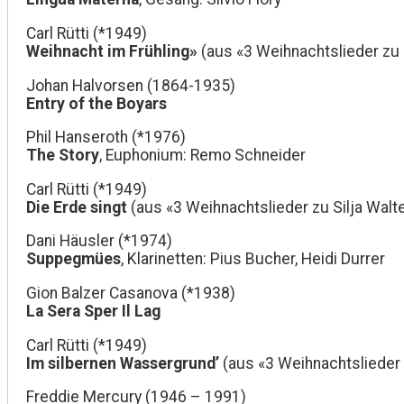
Carl Rütti (*1949)
Weihnacht im Frühling»
(aus «3 Weihnachtslieder zu S
Johan Halvorsen (1864-1935)
Entry of the Boyars
Phil Hanseroth (*1976)
The Story
, Euphonium: Remo Schneider
Carl Rütti (*1949)
Die Erde singt
(aus «3 Weihnachtslieder zu Silja Walte
Dani Häusler (*1974)
Suppegmües
, Klarinetten: Pius Bucher, Heidi Durrer
Gion Balzer Casanova (*1938)
La Sera Sper Il Lag
Carl Rütti (*1949)
Im silbernen Wassergrund’
(aus «3 Weihnachtslieder z
Freddie Mercury (1946 – 1991)