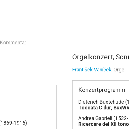
n Kommentar
Orgelkonzert, Son
František Vaníček
, Orgel
Konzertprogramm
Dieterich Buxtehude 
Toccata C dur, BuxW
Andrea Gabrieli (1532
 (1869-1916)
Ricercare del XII tono