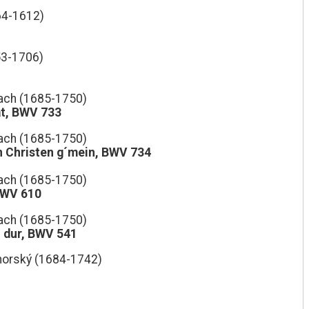
64-1612)
53-1706)
ach (1685-1750)
at, BWV 733
ach (1685-1750)
en Christen g´mein, BWV 734
ach (1685-1750)
BWV 610
ach (1685-1750)
 dur, BWV 541
horský (1684-1742)