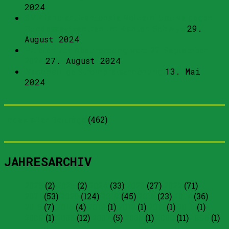
2024
SVP lanciert kantonale Volksinitiative gegen
Bundesasylzentren im Kanton Schwyz
29.
August 2024
Parolen zur Abstimmung vom 22. September
2024
27. August 2024
Nachhaltige Strompreiserhöhung
13. Mai
2024
Index aller Beiträge
(
462
)
JAHRESARCHIV
2026
(2)
2025
(2)
2024
(33)
2023
(27)
2022
(71)
2021
(53)
2020
(124)
2019
(45)
2018
(23)
2017
(36)
2016
(7)
2015
(4)
2013
(1)
2012
(1)
2011
(1)
2010
(1)
2009
(1)
2008
(12)
2007
(5)
2005
(1)
2000
(11)
1996
(1)