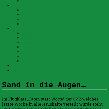
SVP Schweiz
Unsere Vertreter
Nationalrat
Kantonsrat
Bezirksrat
Gemeinderat
Agenda
Agenda 2023
Agenda 2020
Agenda 2019
Agenda 2018
Agenda 2017
Agenda 2016
Agenda 2015
Kontakt
Links
Sand in die Augen…
Im Flugblatt „Taten statt Worte“ der CVP, welches
letzte Woche in alle Haushalte verteilt wurde steht: