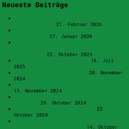
Neueste Beiträge
Abstimmungsempfehlungen der SVP Arth –
Oberarth – Goldau
21. Februar 2026
Demokratie braucht Vielfalt, kein
Staatsmonopol
27. Januar 2026
Dank der SVP: Initiative gegen
Bundesasylzentren im Kanton Schwyz
angenommen
22. Oktober 2025
Einladung zum SVP-Sommerfest
16. Juli
2025
Nationaler Sammelstag der SVP
20. November
2024
Einladung zur ao. Generalversammlung 2024
13. November 2024
Bundesasylzentren: Chance oder Gefahr für eine
Gemeinde?
29. Oktober 2024
4 x JA und die BAZ-Initiative steht
23.
Oktober 2024
Terminhinweis: Parteiversammlung der SVP
Kanton Schwyz vom 21.10.2024
14. Oktober