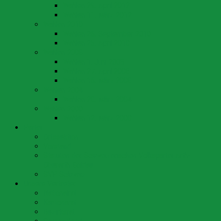
Wahlen 29. April 2012
Wahlen 11. März 2012
Wahlen 2010
Wahlen 26. September 2010
Wahlen 25. April 2010
Wahlen 2008
Wahlen 1. Juni 2008
Wahlen 27. April 2008
Wahlen 16. März 2008
Wahlen 2004
Wahlen 28. März 2004
Wahlen 2000
Wahlen 12. März 2000
Partei
Ortssektion
Vorstand
Statuten der Schweizerischen Volkspartei Arth-
Oberarth-Goldau
SVP Schweiz
Unsere Vertreter
Nationalrat
Kantonsrat
Bezirksrat