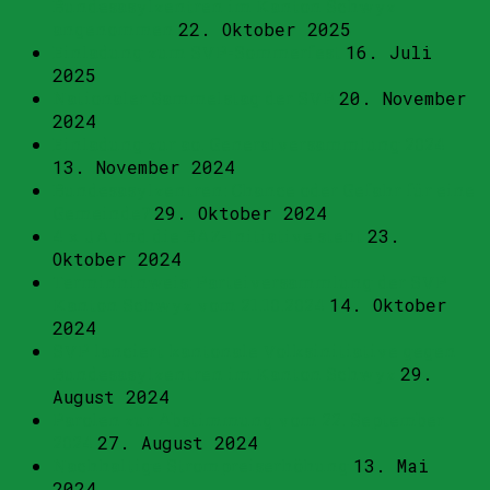
Bundesasylzentren im Kanton Schwyz
angenommen
22. Oktober 2025
Einladung zum SVP-Sommerfest
16. Juli
2025
Nationaler Sammelstag der SVP
20. November
2024
Einladung zur ao. Generalversammlung 2024
13. November 2024
Bundesasylzentren: Chance oder Gefahr für eine
Gemeinde?
29. Oktober 2024
4 x JA und die BAZ-Initiative steht
23.
Oktober 2024
Terminhinweis: Parteiversammlung der SVP
Kanton Schwyz vom 21.10.2024
14. Oktober
2024
SVP lanciert kantonale Volksinitiative gegen
Bundesasylzentren im Kanton Schwyz
29.
August 2024
Parolen zur Abstimmung vom 22. September
2024
27. August 2024
Nachhaltige Strompreiserhöhung
13. Mai
2024