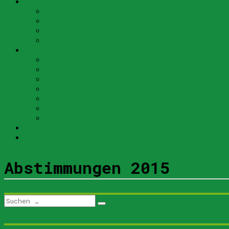
Unsere Vertreter
Nationalrat
Kantonsrat
Bezirksrat
Gemeinderat
Agenda
Agenda 2023
Agenda 2020
Agenda 2019
Agenda 2018
Agenda 2017
Agenda 2016
Agenda 2015
Kontakt
Links
Abstimmungen 2015
Suchen
Suchen
nach: