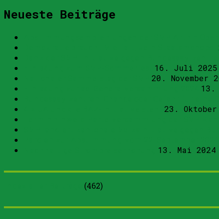
Neueste Beiträge
Abstimmungsempfehlungen der SVP Arth – Obera
Demokratie braucht Vielfalt, kein Staatsmonopol
Dank der SVP: Initiative gegen Bundesasylzen
Einladung zum SVP-Sommerfest
16. Juli 2025
Nationaler Sammelstag der SVP
20. November 2
Einladung zur ao. Generalversammlung 2024
13.
Bundesasylzentren: Chance oder Gefahr für eine
4 x JA und die BAZ-Initiative steht
23. Oktober
Terminhinweis: Parteiversammlung der SVP Kan
SVP lanciert kantonale Volksinitiative gegen 
Parolen zur Abstimmung vom 22. September 2024
Nachhaltige Strompreiserhöhung
13. Mai 2024
Index aller Beiträge
(
462
)