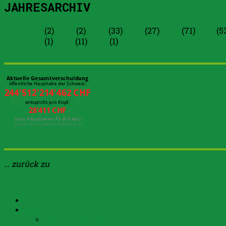
JAHRESARCHIV
2026
(2)
2025
(2)
2024
(33)
2023
(27)
2022
(71)
2021
(5
2005
(1)
2000
(11)
1996
(1)
… zurück zu
Arth-online
Aktuell
Abstimmungen
Abstimmungen 2026