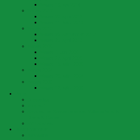
Wahlen 18. Mai 2014
Wahlen 2012
Wahlen 29. April 2012
Wahlen 11. März 2012
Wahlen 2010
Wahlen 26. September 2010
Wahlen 25. April 2010
Wahlen 2008
Wahlen 1. Juni 2008
Wahlen 27. April 2008
Wahlen 16. März 2008
Wahlen 2004
Wahlen 28. März 2004
Wahlen 2000
Wahlen 12. März 2000
Partei
Ortssektion
Vorstand
Statuten der Schweizerischen Volkspartei Arth-
Oberarth-Goldau
SVP Schweiz
Unsere Vertreter
Nationalrat