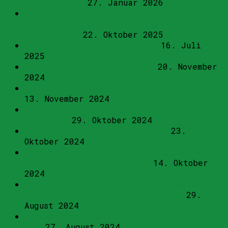
Staatsmonopol
27. Januar 2026
Dank der SVP: Initiative gegen
Bundesasylzentren im Kanton Schwyz
angenommen
22. Oktober 2025
Einladung zum SVP-Sommerfest
16. Juli
2025
Nationaler Sammelstag der SVP
20. November
2024
Einladung zur ao. Generalversammlung 2024
13. November 2024
Bundesasylzentren: Chance oder Gefahr für eine
Gemeinde?
29. Oktober 2024
4 x JA und die BAZ-Initiative steht
23.
Oktober 2024
Terminhinweis: Parteiversammlung der SVP
Kanton Schwyz vom 21.10.2024
14. Oktober
2024
SVP lanciert kantonale Volksinitiative gegen
Bundesasylzentren im Kanton Schwyz
29.
August 2024
Parolen zur Abstimmung vom 22. September
2024
27. August 2024