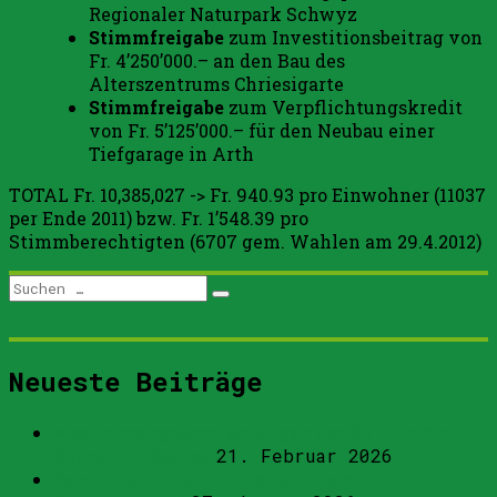
Regionaler Naturpark Schwyz
Stimmfreigabe
zum Investitionsbeitrag von
Fr. 4’250’000.– an den Bau des
Alterszentrums Chriesigarte
Stimmfreigabe
zum Verpflichtungskredit
von Fr. 5’125’000.– für den Neubau einer
Tiefgarage in Arth
TOTAL Fr. 10,385,027 -> Fr. 940.93 pro Einwohner (11037
per Ende 2011) bzw. Fr. 1’548.39 pro
Stimmberechtigten (6707 gem. Wahlen am 29.4.2012)
Suchen
Suchen
nach:
Neueste Beiträge
Abstimmungsempfehlungen der SVP Arth –
Oberarth – Goldau
21. Februar 2026
Demokratie braucht Vielfalt, kein