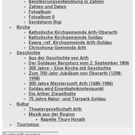
Bevölkerungsentwicklung in Zahlen
Zahlen und Daten
Fotoalbum
Fotoalbum II
Sendeturm Rigi
Kirche
Katholische Kirchgemeinde Arth-Oberarth
Katholische Kirchgemeinde Goldau
Evang.-ref. Kirchgemeinde Arth-Goldau
Chrischona-Gemeinde Arth
Geschichte
Aus der Geschichte von Arth
Der Goldauer Bergsturz vom 2. September 1806
300 Jahre – Eine Kirche mit Geschichte
Zum 700-Jahr-Jubiläum von Oberarth (1298-
1998)
300 Jahre Meisterzunft Arth (1686-1986)
Goldau wird Eisenbahnknotenpunkt
Die Arther Ziegelhütte
75 Jahre Natur- und Tierpark Goldau
Kultur
Theatergesellschaft Arth
Musik aus der Region
Kapelle Thury Horath
Tourismus