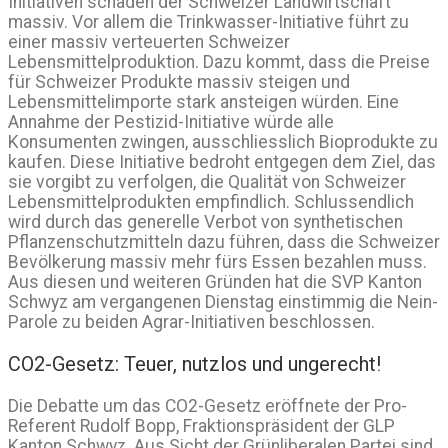
Initiativen schaden der Schweizer Landwirtschaft
massiv. Vor allem die Trinkwasser-Initiative führt zu
einer massiv verteuerten Schweizer
Lebensmittelproduktion. Dazu kommt, dass die Preise
für Schweizer Produkte massiv steigen und
Lebensmittelimporte stark ansteigen würden. Eine
Annahme der Pestizid-Initiative würde alle
Konsumenten zwingen, ausschliesslich Bioprodukte zu
kaufen. Diese Initiative bedroht entgegen dem Ziel, das
sie vorgibt zu verfolgen, die Qualität von Schweizer
Lebensmittelprodukten empfindlich. Schlussendlich
wird durch das generelle Verbot von synthetischen
Pflanzenschutzmitteln dazu führen, dass die Schweizer
Bevölkerung massiv mehr fürs Essen bezahlen muss.
Aus diesen und weiteren Gründen hat die SVP Kanton
Schwyz am vergangenen Dienstag einstimmig die Nein-
Parole zu beiden Agrar-Initiativen beschlossen.
CO2-Gesetz: Teuer, nutzlos und ungerecht!
Die Debatte um das CO2-Gesetz eröffnete der Pro-
Referent Rudolf Bopp, Fraktionspräsident der GLP
Kanton Schwyz. Aus Sicht der Grünliberalen Partei sind