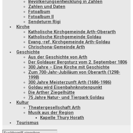
Bevölkerungsentwicklung in Zahlen
Zahlen und Daten
Fotoalbum
Fotoalbum II
Sendeturm Rigi
Kirche
Katholische Kirchgemeinde Arth-Oberarth
Katholische Kirchgemeinde Goldau
Evang.-ref. Kirchgemeinde Arth-Goldau
Chrischona-Gemeinde Arth
Geschichte
Aus der Geschichte von Arth
Der Goldauer Bergsturz vom 2. September 1806
300 Jahre – Eine Kirche mit Geschichte
Zum 700-Jahr-Jubiläum von Oberarth (1298-
1998)
300 Jahre Meisterzunft Arth (1686-1986)
Goldau wird Eisenbahnknotenpunkt
Die Arther Ziegelhütte
75 Jahre Natur- und Tierpark Goldau
Kultur
Theatergesellschaft Arth
Musik aus der Region
Kapelle Thury Horath
Tourismus