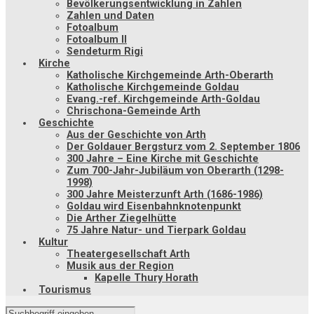
Bevölkerungsentwicklung in Zahlen
Zahlen und Daten
Fotoalbum
Fotoalbum II
Sendeturm Rigi
Kirche
Katholische Kirchgemeinde Arth-Oberarth
Katholische Kirchgemeinde Goldau
Evang.-ref. Kirchgemeinde Arth-Goldau
Chrischona-Gemeinde Arth
Geschichte
Aus der Geschichte von Arth
Der Goldauer Bergsturz vom 2. September 1806
300 Jahre – Eine Kirche mit Geschichte
Zum 700-Jahr-Jubiläum von Oberarth (1298-
1998)
300 Jahre Meisterzunft Arth (1686-1986)
Goldau wird Eisenbahnknotenpunkt
Die Arther Ziegelhütte
75 Jahre Natur- und Tierpark Goldau
Kultur
Theatergesellschaft Arth
Musik aus der Region
Kapelle Thury Horath
Tourismus