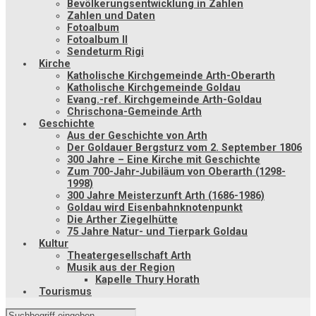
Bevölkerungsentwicklung in Zahlen
Zahlen und Daten
Fotoalbum
Fotoalbum II
Sendeturm Rigi
Kirche
Katholische Kirchgemeinde Arth-Oberarth
Katholische Kirchgemeinde Goldau
Evang.-ref. Kirchgemeinde Arth-Goldau
Chrischona-Gemeinde Arth
Geschichte
Aus der Geschichte von Arth
Der Goldauer Bergsturz vom 2. September 1806
300 Jahre – Eine Kirche mit Geschichte
Zum 700-Jahr-Jubiläum von Oberarth (1298-
1998)
300 Jahre Meisterzunft Arth (1686-1986)
Goldau wird Eisenbahnknotenpunkt
Die Arther Ziegelhütte
75 Jahre Natur- und Tierpark Goldau
Kultur
Theatergesellschaft Arth
Musik aus der Region
Kapelle Thury Horath
Tourismus