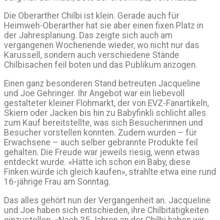
Die Oberarther Chilbi ist klein. Gerade auch für
Heimweh-Oberarther hat sie aber einen fixen Platz in
der Jahresplanung. Das zeigte sich auch am
vergangenen Wochenende wieder, wo nicht nur das
Karussell, sondern auch verschiedene Stände
Chilbisachen feil boten und das Publikum anzogen.
Einen ganz besonderen Stand betreuten Jacqueline
und Joe Gehringer. Ihr Angebot war ein liebevoll
gestalteter kleiner Flohmarkt, der von EVZ-Fanartikeln,
Skiern oder Jacken bis hin zu Babyfinkli schlicht alles
zum Kauf bereitstellte, was sich Besucherinnen und
Besucher vorstellen konnten. Zudem wurden – für
Erwachsene – auch selber gebrannte Produkte feil
gehalten. Die Freude war jeweils riesig, wenn etwas
entdeckt wurde. «Hätte ich schon ein Baby, diese
Finken würde ich gleich kaufen», strahlte etwa eine rund
16-jährige Frau am Sonntag.
Das alles gehört nun der Vergangenheit an. Jacqueline
und Joe haben sich entschieden, ihre Chilbitätigkeiten
einzustellen. «Nach 35 Jahren an der Chilbi haben wir