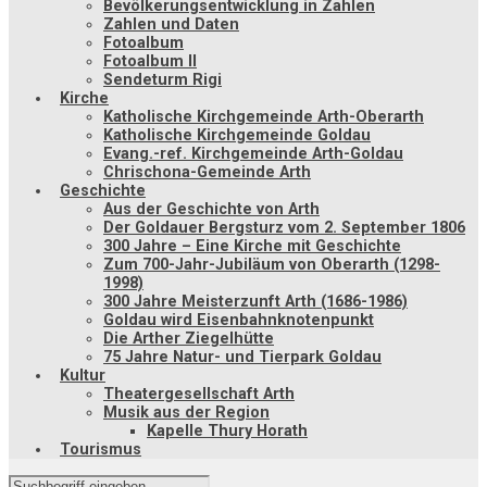
Bevölkerungsentwicklung in Zahlen
Zahlen und Daten
Fotoalbum
Fotoalbum II
Sendeturm Rigi
Kirche
Katholische Kirchgemeinde Arth-Oberarth
Katholische Kirchgemeinde Goldau
Evang.-ref. Kirchgemeinde Arth-Goldau
Chrischona-Gemeinde Arth
Geschichte
Aus der Geschichte von Arth
Der Goldauer Bergsturz vom 2. September 1806
300 Jahre – Eine Kirche mit Geschichte
Zum 700-Jahr-Jubiläum von Oberarth (1298-
1998)
300 Jahre Meisterzunft Arth (1686-1986)
Goldau wird Eisenbahnknotenpunkt
Die Arther Ziegelhütte
75 Jahre Natur- und Tierpark Goldau
Kultur
Theatergesellschaft Arth
Musik aus der Region
Kapelle Thury Horath
Tourismus