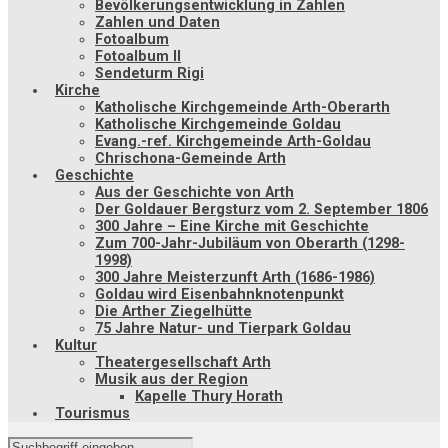
Bevölkerungsentwicklung in Zahlen
Zahlen und Daten
Fotoalbum
Fotoalbum II
Sendeturm Rigi
Kirche
Katholische Kirchgemeinde Arth-Oberarth
Katholische Kirchgemeinde Goldau
Evang.-ref. Kirchgemeinde Arth-Goldau
Chrischona-Gemeinde Arth
Geschichte
Aus der Geschichte von Arth
Der Goldauer Bergsturz vom 2. September 1806
300 Jahre – Eine Kirche mit Geschichte
Zum 700-Jahr-Jubiläum von Oberarth (1298-
1998)
300 Jahre Meisterzunft Arth (1686-1986)
Goldau wird Eisenbahnknotenpunkt
Die Arther Ziegelhütte
75 Jahre Natur- und Tierpark Goldau
Kultur
Theatergesellschaft Arth
Musik aus der Region
Kapelle Thury Horath
Tourismus