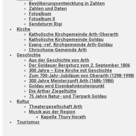
Bevölkerungsentwicklung in Zahlen
Zahlen und Daten
Fotoalbum
Fotoalbum II
Sendeturm Rigi
Kirche
Katholische Kirchgemeinde Arth-Oberarth
Katholische Kirchgemeinde Goldau
Evang.-ref. Kirchgemeinde Arth-Goldau
Chrischona-Gemeinde Arth
Geschichte
Aus der Geschichte von Arth
Der Goldauer Bergsturz vom 2. September 1806
300 Jahre – Eine Kirche mit Geschichte
Zum 700-Jahr-Jubiläum von Oberarth (1298-1998)
300 Jahre Meisterzunft Arth (1686-1986)
Goldau wird Eisenbahnknotenpunkt
Die Arther Ziegelhütte
75 Jahre Natur- und Tierpark Goldau
Kultur
Theatergesellschaft Arth
Musik aus der Region
Kapelle Thury Horath
Tourismus