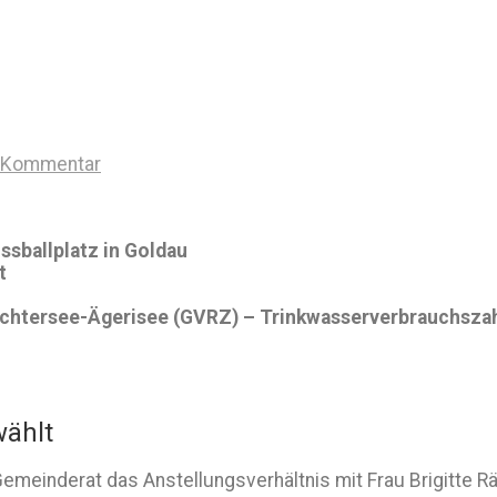
n Kommentar
sballplatz in Goldau
t
htersee-Ägerisee (GVRZ) – Trinkwasserverbrauchszah
wählt
emeinderat das Anstellungsverhältnis mit Frau Brigitte Rä