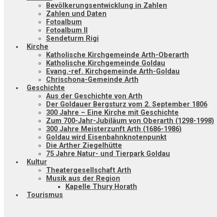
Bevölkerungsentwicklung in Zahlen
Zahlen und Daten
Fotoalbum
Fotoalbum II
Sendeturm Rigi
Kirche
Katholische Kirchgemeinde Arth-Oberarth
Katholische Kirchgemeinde Goldau
Evang.-ref. Kirchgemeinde Arth-Goldau
Chrischona-Gemeinde Arth
Geschichte
Aus der Geschichte von Arth
Der Goldauer Bergsturz vom 2. September 1806
300 Jahre – Eine Kirche mit Geschichte
Zum 700-Jahr-Jubiläum von Oberarth (1298-1998)
300 Jahre Meisterzunft Arth (1686-1986)
Goldau wird Eisenbahnknotenpunkt
Die Arther Ziegelhütte
75 Jahre Natur- und Tierpark Goldau
Kultur
Theatergesellschaft Arth
Musik aus der Region
Kapelle Thury Horath
Tourismus