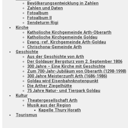
Bevölkerungsentwicklung in Zahlen
Zahlen und Daten
Fotoalbum
Fotoalbum II
Sendeturm Rigi
Kirche
Katholische Kirchgemeinde Arth-Oberarth
Katholische Kirchgemeinde Goldau
Evang.-ref. Kirchgemeinde Arth-Goldau
Chrischona-Gemeinde Arth
Geschichte
Aus der Geschichte von Arth
Der Goldauer Bergsturz vom 2. September 1806
300 Jahre – Eine Kirche mit Geschichte
Zum 700-Jahr-Jubiläum von Oberarth (1298-1998)
300 Jahre Meisterzunft Arth (1686-1986)
Goldau wird Eisenbahnknotenpunkt
Die Arther Ziegelhütte
75 Jahre Natur- und Tierpark Goldau
Kultur
Theatergesellschaft Arth
Musik aus der Region
Kapelle Thury Horath
Tourismus