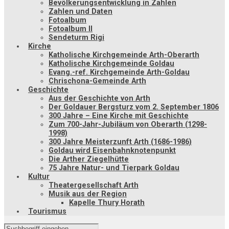
Bevölkerungsentwicklung in Zahlen
Zahlen und Daten
Fotoalbum
Fotoalbum II
Sendeturm Rigi
Kirche
Katholische Kirchgemeinde Arth-Oberarth
Katholische Kirchgemeinde Goldau
Evang.-ref. Kirchgemeinde Arth-Goldau
Chrischona-Gemeinde Arth
Geschichte
Aus der Geschichte von Arth
Der Goldauer Bergsturz vom 2. September 1806
300 Jahre – Eine Kirche mit Geschichte
Zum 700-Jahr-Jubiläum von Oberarth (1298-
1998)
300 Jahre Meisterzunft Arth (1686-1986)
Goldau wird Eisenbahnknotenpunkt
Die Arther Ziegelhütte
75 Jahre Natur- und Tierpark Goldau
Kultur
Theatergesellschaft Arth
Musik aus der Region
Kapelle Thury Horath
Tourismus