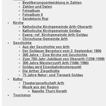
Bevölkerungsentwicklung in Zahlen
Zahlen und Daten
Fotoalbum
Fotoalbum II
Sendeturm Rigi
Kirche
Katholische Kirchgemeinde Arth-Oberarth
Katholische Kirchgemeinde Goldau
Evang.-ref. Kirchgemeinde Arth-Goldau
Chrischona-Gemeinde Arth
Geschichte
Aus der Geschichte von Arth
Der Goldauer Bergsturz vom 2. September 1806
300 Jahre – Eine Kirche mit Geschichte
Zum 700-Jahr-Jubiläum von Oberarth (1298-1998)
300 Jahre Meisterzunft Arth (1686-1986)
Goldau wird Eisenbahnknotenpunkt
Die Arther Ziegelhütte
75 Jahre Natur- und Tierpark Goldau
Kultur
Theatergesellschaft Arth
Musik aus der Region
Kapelle Thury Horath
Tourismus