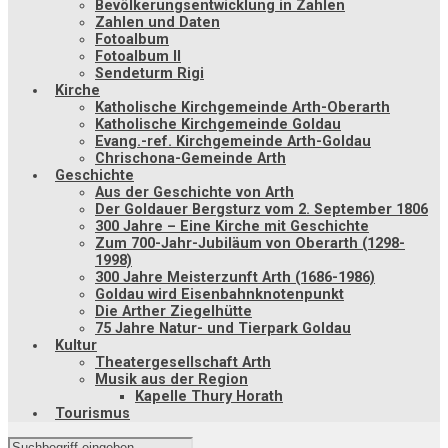
Bevölkerungsentwicklung in Zahlen
Zahlen und Daten
Fotoalbum
Fotoalbum II
Sendeturm Rigi
Kirche
Katholische Kirchgemeinde Arth-Oberarth
Katholische Kirchgemeinde Goldau
Evang.-ref. Kirchgemeinde Arth-Goldau
Chrischona-Gemeinde Arth
Geschichte
Aus der Geschichte von Arth
Der Goldauer Bergsturz vom 2. September 1806
300 Jahre – Eine Kirche mit Geschichte
Zum 700-Jahr-Jubiläum von Oberarth (1298-
1998)
300 Jahre Meisterzunft Arth (1686-1986)
Goldau wird Eisenbahnknotenpunkt
Die Arther Ziegelhütte
75 Jahre Natur- und Tierpark Goldau
Kultur
Theatergesellschaft Arth
Musik aus der Region
Kapelle Thury Horath
Tourismus