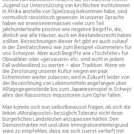
Jugend zur Unterstützung von kirchlichen Institutionen
in Afrika anstelle von Spielzeug bekommen habe, sind
vermutlich rassistisch gewesen. In unserer Sprache
haben wir erwiesenermassen viele zum Teil
jahrhundertealte positive wie negative Begriffe, die,
ähnlich wie alte Häuser, auch ein Bestandesrecht haben
sollten. Bezeichnungen dieser Art gibt es auch zuhauf
in der Zentralschweiz wie zum Beispiel «Gummeler» für
uns Schwyzer. Aber auch Begriffe wie «Tschifeler» für
Obwaldner oder «gersauern» etc. sind nicht in jedem
Fall wohlwollend zu werten – aber Tradition. Wenn wir
die Zerstörung unserer Kultur wegen ein paar
Extremisten weiter zulassen, wird in Zukunft leider von
der Bezeichnung von Lebensmitteln angefangen über
Alltagsgegenstände bis zum Japanesenspiel in Schwyz
alles den Rassismus-Inquisitoren zum Opfer fallen.
Man könnte sich nun selbstbewusst fragen, ob sich die
linken «Moralapostel» bezüglich Toleranz nicht ihren
bürgerlichen Landsleuten anzupassen hätten. Den
Demonstranten mit und ohne Immigrationshintergrund
wäre zu empfehlen, dass sie sich zuerst vertieft mit