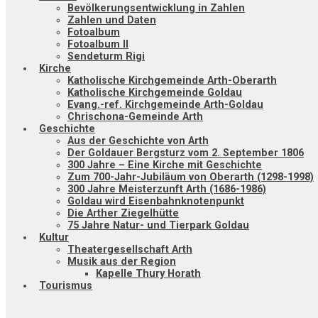
Bevölkerungsentwicklung in Zahlen
Zahlen und Daten
Fotoalbum
Fotoalbum II
Sendeturm Rigi
Kirche
Katholische Kirchgemeinde Arth-Oberarth
Katholische Kirchgemeinde Goldau
Evang.-ref. Kirchgemeinde Arth-Goldau
Chrischona-Gemeinde Arth
Geschichte
Aus der Geschichte von Arth
Der Goldauer Bergsturz vom 2. September 1806
300 Jahre – Eine Kirche mit Geschichte
Zum 700-Jahr-Jubiläum von Oberarth (1298-1998)
300 Jahre Meisterzunft Arth (1686-1986)
Goldau wird Eisenbahnknotenpunkt
Die Arther Ziegelhütte
75 Jahre Natur- und Tierpark Goldau
Kultur
Theatergesellschaft Arth
Musik aus der Region
Kapelle Thury Horath
Tourismus