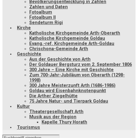
Bevölkerungsentwicklung in Zahlen
Zahlen und Daten
Fotoalbum
Fotoalbum II
Sendeturm Rigi
Kirche
Katholische Kirchgemeinde Arth-Oberarth
Katholische Kirchgemeinde Goldau
Evang.-ref. Kirchgemeinde Arth-Goldau
Chrischona-Gemeinde Arth
Geschichte
Aus der Geschichte von Arth
Der Goldauer Bergsturz vom 2. September 1806
300 Jahre – Eine Kirche mit Geschichte
Zum 700-Jahr-Jubiläum von Oberarth (1298-
1998)
300 Jahre Meisterzunft Arth (1686-1986)
Goldau wird Eisenbahnknotenpunkt
Die Arther Ziegelhütte
75 Jahre Natur- und Tierpark Goldau
Kultur
Theatergesellschaft Arth
Musik aus der Region
Kapelle Thury Horath
Tourismus