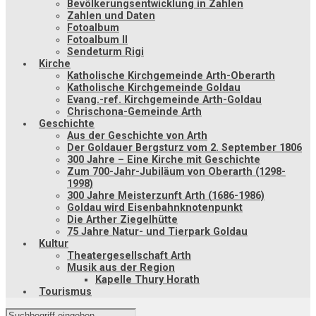
Bevölkerungsentwicklung in Zahlen
Zahlen und Daten
Fotoalbum
Fotoalbum II
Sendeturm Rigi
Kirche
Katholische Kirchgemeinde Arth-Oberarth
Katholische Kirchgemeinde Goldau
Evang.-ref. Kirchgemeinde Arth-Goldau
Chrischona-Gemeinde Arth
Geschichte
Aus der Geschichte von Arth
Der Goldauer Bergsturz vom 2. September 1806
300 Jahre – Eine Kirche mit Geschichte
Zum 700-Jahr-Jubiläum von Oberarth (1298-
1998)
300 Jahre Meisterzunft Arth (1686-1986)
Goldau wird Eisenbahnknotenpunkt
Die Arther Ziegelhütte
75 Jahre Natur- und Tierpark Goldau
Kultur
Theatergesellschaft Arth
Musik aus der Region
Kapelle Thury Horath
Tourismus