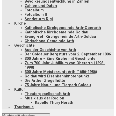
Bevölkerungsentwicklung in Zahlen
Zahlen und Daten
Fotoalbum
Fotoalbum II
Sendeturm Rigi
Kirche
Katholische Kirchgemeinde Arth-Oberarth
Katholische Kirchgemeinde Goldau
Evang.-ref. Kirchgemeinde Arth-Goldau
Chrischona-Gemeinde Arth
Geschichte
Aus der Geschichte von Arth
Der Goldauer Bergsturz vom 2. September 1806
300 Jahre – Eine Kirche mit Geschichte
Zum 700-Jahr-Jubiläum von Oberarth (1298-
1998)
300 Jahre Meisterzunft Arth (1686-1986)
Goldau wird Eisenbahnknotenpunkt
Die Arther Ziegelhütte
75 Jahre Natur- und Tierpark Goldau
Kultur
Theatergesellschaft Arth
Musik aus der Region
Kapelle Thury Horath
Tourismus