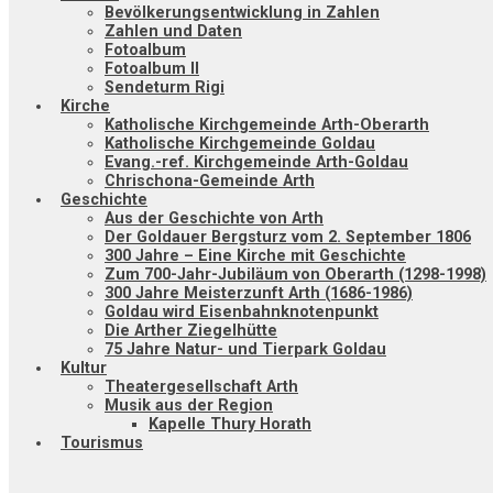
Bevölkerungsentwicklung in Zahlen
Zahlen und Daten
Fotoalbum
Fotoalbum II
Sendeturm Rigi
Kirche
Katholische Kirchgemeinde Arth-Oberarth
Katholische Kirchgemeinde Goldau
Evang.-ref. Kirchgemeinde Arth-Goldau
Chrischona-Gemeinde Arth
Geschichte
Aus der Geschichte von Arth
Der Goldauer Bergsturz vom 2. September 1806
300 Jahre – Eine Kirche mit Geschichte
Zum 700-Jahr-Jubiläum von Oberarth (1298-1998)
300 Jahre Meisterzunft Arth (1686-1986)
Goldau wird Eisenbahnknotenpunkt
Die Arther Ziegelhütte
75 Jahre Natur- und Tierpark Goldau
Kultur
Theatergesellschaft Arth
Musik aus der Region
Kapelle Thury Horath
Tourismus