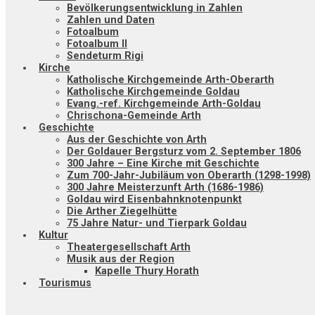
Bevölkerungsentwicklung in Zahlen
Zahlen und Daten
Fotoalbum
Fotoalbum II
Sendeturm Rigi
Kirche
Katholische Kirchgemeinde Arth-Oberarth
Katholische Kirchgemeinde Goldau
Evang.-ref. Kirchgemeinde Arth-Goldau
Chrischona-Gemeinde Arth
Geschichte
Aus der Geschichte von Arth
Der Goldauer Bergsturz vom 2. September 1806
300 Jahre – Eine Kirche mit Geschichte
Zum 700-Jahr-Jubiläum von Oberarth (1298-1998)
300 Jahre Meisterzunft Arth (1686-1986)
Goldau wird Eisenbahnknotenpunkt
Die Arther Ziegelhütte
75 Jahre Natur- und Tierpark Goldau
Kultur
Theatergesellschaft Arth
Musik aus der Region
Kapelle Thury Horath
Tourismus