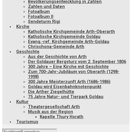
Bevölkerungsentwicklung in Zahlen
Zahlen und Daten
Fotoalbum
Fotoalbum II
Sendeturm Rigi
Kirche
Katholische Kirchgemeinde Arth-Oberarth
Katholische Kirchgemeinde Goldau
Evang.-ref. Kirchgemeinde Arth-Goldau
Chrischona-Gemeinde Arth
Geschichte
Aus der Geschichte von Arth
Der Goldauer Bergsturz vom 2. September 1806
300 Jahre – Eine Kirche mit Geschichte
Zum 700-Jahr-Jubiläum von Oberarth (1298-
1998)
300 Jahre Meisterzunft Arth (1686-1986)
Goldau wird Eisenbahnknotenpunkt
Die Arther Ziegelhütte
75 Jahre Natur- und Tierpark Goldau
Kultur
Theatergesellschaft Arth
Musik aus der Region
Kapelle Thury Horath
Tourismus